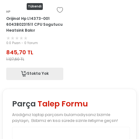
Tükendi
HP
Orijinal Hp L14373-001
6043B0231511 CPU Sogutucu
Heatsink Bakır
0.0 Puan - 0 Yorum
845,70
TL
1.127,60
TL
Stokta Yok
Parça
Talep Formu
Aradığınız laptop parçasını bulamadıysanız bizimle
paylaşın, Ekibimiz en kısa sürede sizinle iletişime geçsin!