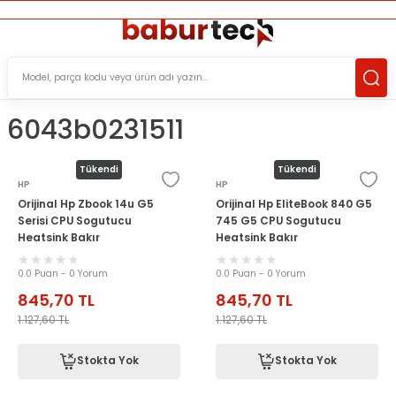
ÜCRETSİZ TESLİMAT İMKANI
KOŞULSUZ İADE HAKKI
SÜRDÜRÜLEBİLİR ÜRÜNLER
6043b0231511
Tükendi
Tükendi
HP
HP
Orijinal Hp Zbook 14u G5
Orijinal Hp EliteBook 840 G5
Serisi CPU Sogutucu
745 G5 CPU Sogutucu
Heatsink Bakır
Heatsink Bakır
0.0 Puan - 0 Yorum
0.0 Puan - 0 Yorum
845,70
TL
845,70
TL
1.127,60
TL
1.127,60
TL
Stokta Yok
Stokta Yok