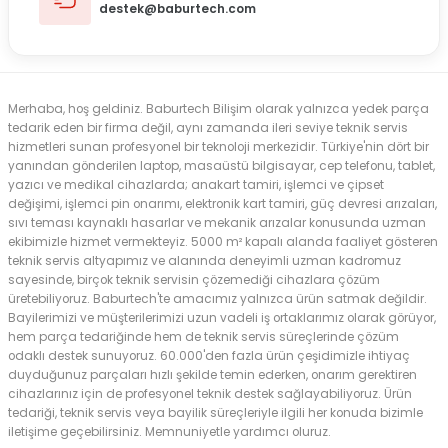
destek@baburtech.com
Merhaba, hoş geldiniz. Baburtech Bilişim olarak yalnızca yedek parça
tedarik eden bir firma değil, aynı zamanda ileri seviye teknik servis
hizmetleri sunan profesyonel bir teknoloji merkezidir. Türkiye'nin dört bir
yanından gönderilen laptop, masaüstü bilgisayar, cep telefonu, tablet,
yazıcı ve medikal cihazlarda; anakart tamiri, işlemci ve çipset
değişimi, işlemci pin onarımı, elektronik kart tamiri, güç devresi arızaları,
sıvı teması kaynaklı hasarlar ve mekanik arızalar konusunda uzman
ekibimizle hizmet vermekteyiz. 5000 m² kapalı alanda faaliyet gösteren
teknik servis altyapımız ve alanında deneyimli uzman kadromuz
sayesinde, birçok teknik servisin çözemediği cihazlara çözüm
üretebiliyoruz. Baburtech'te amacımız yalnızca ürün satmak değildir.
Bayilerimizi ve müşterilerimizi uzun vadeli iş ortaklarımız olarak görüyor,
hem parça tedariğinde hem de teknik servis süreçlerinde çözüm
odaklı destek sunuyoruz. 60.000'den fazla ürün çeşidimizle ihtiyaç
duyduğunuz parçaları hızlı şekilde temin ederken, onarım gerektiren
cihazlarınız için de profesyonel teknik destek sağlayabiliyoruz. Ürün
tedariği, teknik servis veya bayilik süreçleriyle ilgili her konuda bizimle
iletişime geçebilirsiniz. Memnuniyetle yardımcı oluruz.