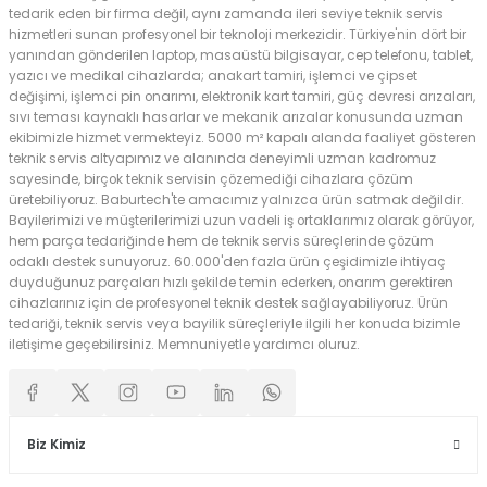
tedarik eden bir firma değil, aynı zamanda ileri seviye teknik servis
hizmetleri sunan profesyonel bir teknoloji merkezidir. Türkiye'nin dört bir
yanından gönderilen laptop, masaüstü bilgisayar, cep telefonu, tablet,
yazıcı ve medikal cihazlarda; anakart tamiri, işlemci ve çipset
değişimi, işlemci pin onarımı, elektronik kart tamiri, güç devresi arızaları,
sıvı teması kaynaklı hasarlar ve mekanik arızalar konusunda uzman
ekibimizle hizmet vermekteyiz. 5000 m² kapalı alanda faaliyet gösteren
teknik servis altyapımız ve alanında deneyimli uzman kadromuz
sayesinde, birçok teknik servisin çözemediği cihazlara çözüm
üretebiliyoruz. Baburtech'te amacımız yalnızca ürün satmak değildir.
Bayilerimizi ve müşterilerimizi uzun vadeli iş ortaklarımız olarak görüyor,
hem parça tedariğinde hem de teknik servis süreçlerinde çözüm
odaklı destek sunuyoruz. 60.000'den fazla ürün çeşidimizle ihtiyaç
duyduğunuz parçaları hızlı şekilde temin ederken, onarım gerektiren
cihazlarınız için de profesyonel teknik destek sağlayabiliyoruz. Ürün
tedariği, teknik servis veya bayilik süreçleriyle ilgili her konuda bizimle
iletişime geçebilirsiniz. Memnuniyetle yardımcı oluruz.
Biz Kimiz