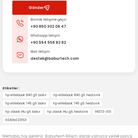
Gönder
Bizimle iletişime geçin
+90 850 302 06 47
Whatsapp İletişim
+90 554 558 82 82
Mail iletişim
destek@baburtech.com
Etiketler :
hp elitebook 840 g5 bakır
hp elitebook 840 g5 heatsink
hp elitebook 745 g5 bakır
hp elitebook 745 g5 heatsink
hp zbook 14u g5 bakır
hp zbook 14u g5 heatsink
l14373-001
6043b0231511
Merhaba, hoş geldiniz. Baburtech Bilişim olarak yalnızca yedek parça