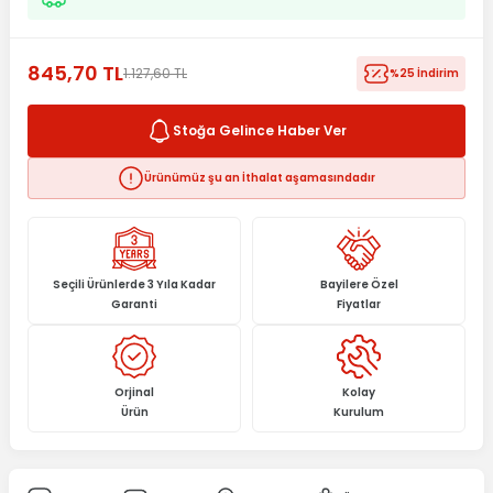
845,70 TL
1.127,60 TL
%25 İndirim
Stoğa Gelince Haber Ver
Ürünümüz şu an İthalat aşamasındadır
Seçili Ürünlerde 3 Yıla Kadar
Bayilere Özel
Garanti
Fiyatlar
Orjinal
Kolay
Ürün
Kurulum