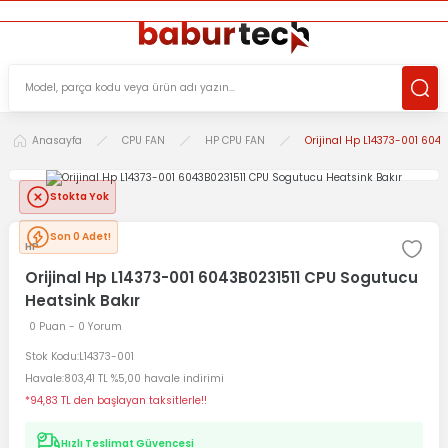
ÜCRETSİZ TESLİMAT İMKANI
KOŞULSUZ İADE HAKKI
SÜRDÜRÜLEBİLİR ÜRÜNLER
Anasayfa
CPU FAN
HP CPU FAN
Orijinal Hp L14373-001 604
Stokta Yok
Son 0 Adet!
HP
Orijinal Hp L14373-001 6043B0231511 CPU Sogutucu
Heatsink Bakır
0 Puan - 0 Yorum
Stok Kodu
L14373-001
Havale
803,41 TL %5,00 havale indirimi
*94,83 TL den başlayan taksitlerle!!
Hızlı Teslimat Güvencesi