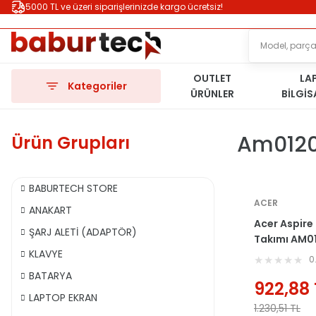
5000 TL ve üzeri siparişlerinizde kargo ücretsiz!
OUTLET
LA
Kategoriler
ÜRÜNLER
BİLGİ
Am012
Ürün Grupları
BABURTECH STORE
ACER
ANAKART
Acer Aspire
ŞARJ ALETİ (ADAPTÖR)
Takımı AM0
KLAVYE
AM0120001
0
BATARYA
922,88
LAPTOP EKRAN
1.230,51
TL