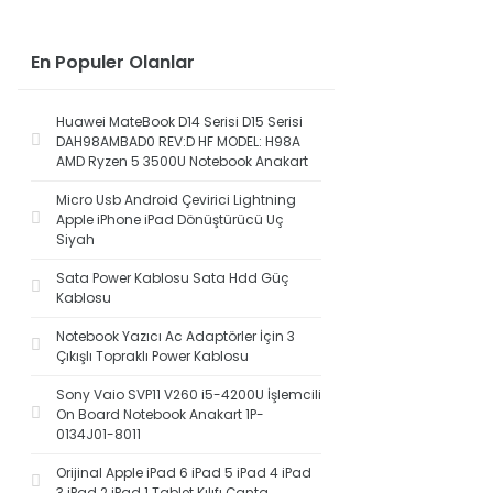
En Populer Olanlar
Huawei MateBook D14 Serisi D15 Serisi
DAH98AMBAD0 REV:D HF MODEL: H98A
AMD Ryzen 5 3500U Notebook Anakart
Micro Usb Android Çevirici Lightning
Apple iPhone iPad Dönüştürücü Uç
Siyah
Sata Power Kablosu Sata Hdd Güç
Kablosu
Notebook Yazıcı Ac Adaptörler İçin 3
Çıkışlı Topraklı Power Kablosu
Sony Vaio SVP11 V260 i5-4200U İşlemcili
On Board Notebook Anakart 1P-
0134J01-8011
Orijinal Apple iPad 6 iPad 5 iPad 4 iPad
3 iPad 2 iPad 1 Tablet Kılıfı Çanta