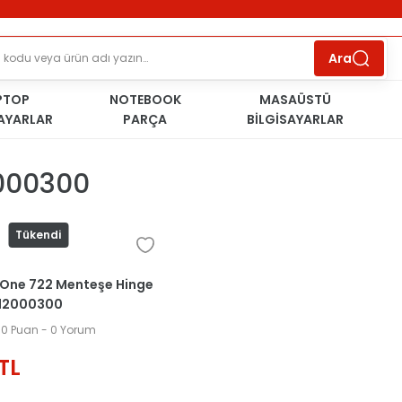
ÜCRETSİZ TESLİMAT İMKANI
KOŞULSUZ İADE
HAKKI
SÜRDÜRÜLEBİLİR ÜRÜNLER
Ara
PTOP
NOTEBOOK
MASAÜSTÜ
SAYARLAR
PARÇA
BİLGİSAYARLAR
000300
Tükendi
 One 722 Menteşe Hinge
12000300
00
.0 Puan - 0 Yorum
TL