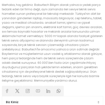
Merhaba, hoş geldiniz. Baburtech Bilişim olarak yalnızca yedek parça
tedarik eden bir firma değil, aynı zamanda ileri seviye teknik servis
hizmetleri sunan profesyonel bir teknoloji merkezidir. Türkiye'nin dört bir
yanından gönderilen laptop, masaüstü bilgisayar, cep telefonu, tablet,
yazıcı ve medikal cihazlarda; anakart tamiri, işlemci ve çipset
değişimi, işlemci pin onarımı, elektronik kart tamiri, güç devresi arızaları,
sıvı teması kaynaklı hasarlar ve mekanik arızalar konusunda uzman
ekibimizle hizmet vermekteyiz. 5000 m² kapalı alanda faaliyet gösteren
teknik servis altyapımız ve alanında deneyimli uzman kadromuz
sayesinde, birçok teknik servisin çözemediği cihazlara çözüm
üretebiliyoruz. Baburtech'te amacımız yalnızca ürün satmak değildir.
Bayilerimizi ve müşterilerimizi uzun vadeli iş ortaklarımız olarak görüyor,
hem parça tedariğinde hem de teknik servis süreçlerinde çözüm
odaklı destek sunuyoruz. 60.000'den fazla ürün çeşidimizle ihtiyaç
duyduğunuz parçaları hızlı şekilde temin ederken, onarım gerektiren
cihazlarınız için de profesyonel teknik destek sağlayabiliyoruz. Ürün
tedariği, teknik servis veya bayilik süreçleriyle ilgili her konuda bizimle
iletişime geçebilirsiniz. Memnuniyetle yardımcı oluruz.
Biz Kimiz