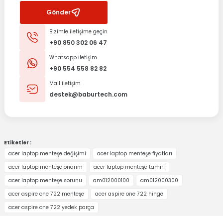
Gönder
Bizimle iletişime geçin
+90 850 302 06 47
Whatsapp İletişim
+90 554 558 82 82
Mail iletişim
destek@baburtech.com
Etiketler :
acer laptop menteşe değişimi
acer laptop menteşe fiyatları
acer laptop menteşe onarım
acer laptop menteşe tamiri
acer laptop menteşe sorunu
am012000100
am012000300
acer aspire one 722 menteşe
acer aspire one 722 hinge
acer aspire one 722 yedek parça