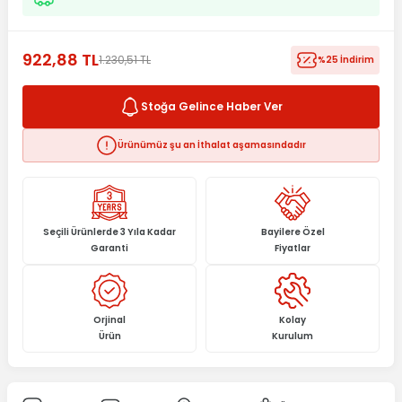
922,88 TL
1.230,51 TL
%25 İndirim
Stoğa Gelince Haber Ver
Ürünümüz şu an İthalat aşamasındadır
Seçili Ürünlerde 3 Yıla Kadar
Bayilere Özel
Garanti
Fiyatlar
Orjinal
Kolay
Ürün
Kurulum