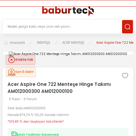
ÜCRETSİZ TESLİMAT İMKANI
KOŞULSUZ İADE HAKKI
SÜRDÜRÜLEBİLİR ÜRÜNLER
Anasayfa
MENTEŞE
ACER MENTEŞE
Acer Aspire One 722 Me
Stokta Yok
Son 0 Adet!
ACER
Acer Aspire One 722 Menteşe Hinge Takımı
AM012000300 AM012000100
0 Puan - 0 Yorum
Stok Kodu
AM012000100
Havale
876,74 TL %5,00 havale indirimi
*103,49 TL den başlayan taksitlerle!!
Hızlı Teslimat Güvencesi