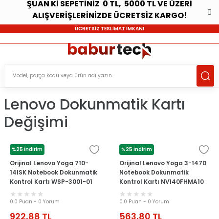
ŞUAN Kİ SEPETİNİZ 0 TL, 5000 TL VE ÜZERİ
ALIŞVERİŞLERİNİZDE ÜCRETSİZ KARGO!
ÜCRETSİZ TESLİMAT İMKANI
Lenovo Dokunmatik Kartı
Değişimi
%25 İndirim
%25 İndirim
LENOVO
LENOVO
Orijinal Lenovo Yoga 710-
Orijinal Lenovo Yoga 3-1470
14ISK Notebook Dokunmatik
Notebook Dokunmatik
Kontrol Kartı WSP-3001-01
Kontrol Kartı NV140FHMA10
0.0 Puan - 0 Yorum
0.0 Puan - 0 Yorum
922,88
TL
563,80
TL