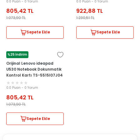
0.0 Puan - 0 Yorum
0.0 Puan - 0 Yorum
805,42
TL
922,88
TL
1.073,90
TL
1.230,51
TL
Sepete Ekle
Sepete Ekle
%25 İndirim
LENOVO
Orijinal Lenovo ideapad
U530 Notebook Dokunmatik
Kontrol Kartı TS-5515I07J04
0.0 Puan - 0 Yorum
805,42
TL
1.073,90
TL
Sepete Ekle