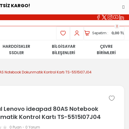
ETSİZ KARGO!
0
Sepetim :
0,00 TL
HARDDİSKLER
BİLGİSAYAR
ÇEVRE
SSDLER
BİLEŞENLERİ
BİRİMLERİ
AS Notebook Dokunmatik Kontrol Kartı TS-5515I07J04
nal Lenovo ideapad 80AS Notebook
matik Kontrol Kartı TS-5515I07J04
0 Puan - 0 Yorum