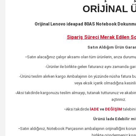
ORİJİNAL 
Orijinal Lenovo ideapad 80AS Notebook Dokunma
Sipariş Süreci Merak Edilen
So
Satın Aldığım Ürün Garan
-
Satın alacağınız çalışır aksamı olan tüm ürünlerin,
arıza durumu
-Ürünler ile birlikte gelen faturanız aynı zamanda ga
-Ürünü teslim alırken kargo Ambalajının ön yüzünde nüsha fatura 
veya eksik içerik olmadığına kesinl
-Aksi takdirde kargonuzu teslim almayıp, tutanak tutturunuz ve akabin
açtırınız.
-
Aksi takdirde
İADE
ve
DEĞİŞİM
talebin
Ürünü İade Edebilir m
-
Satın aldığınız, Notebook Parçasının ambalajının orijinalliğini korum
birlikte göndermeniz koşu