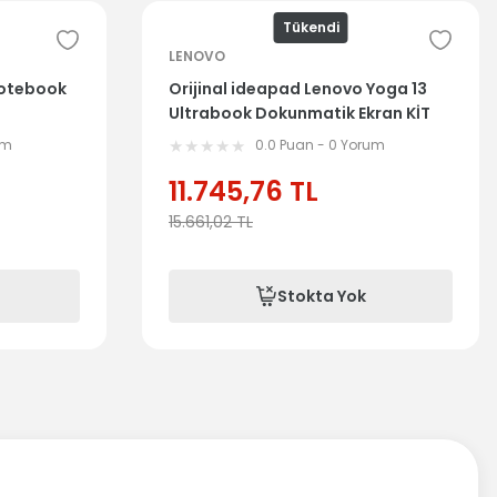
Tükendi
LENOVO
Notebook
Orijinal ideapad Lenovo Yoga 13
Ultrabook Dokunmatik Ekran KİT
um
0.0 Puan - 0 Yorum
11.745,76
TL
15.661,02
TL
Stokta Yok