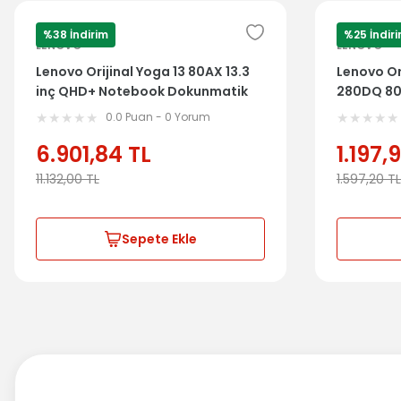
%38 İndirim
%25 İndir
LENOVO
LENOVO
Lenovo Orijinal Yoga 13 80AX 13.3
Lenovo Or
inç QHD+ Notebook Dokunmatik
280DQ 80
Lcd Ekran Panel
Arka Kasa
0.0 Puan - 0 Yorum
6.901,84
TL
1.197,
11.132,00
TL
1.597,20
TL
Sepete Ekle