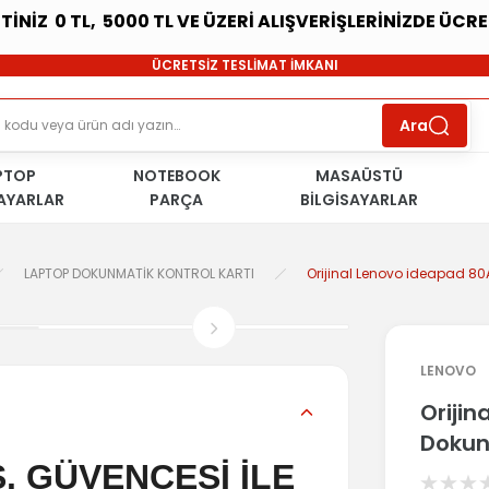
ETİNİZ 0 TL, 5000 TL VE ÜZERİ ALIŞVERİŞLERİNİZDE ÜCR
SÜRDÜRÜLEBİLİR ÜRÜNLER
ÜCRETSİZ TESLİMAT İMKANI
KOŞULSUZ İADE HAKKI
SÜRDÜRÜLEBİLİR ÜRÜNLER
Ara
ÜCRETSİZ TESLİMAT İMKANI
KOŞULSUZ İADE HAKKI
PTOP
NOTEBOOK
SÜRDÜRÜLEBİLİR ÜRÜNLER
MASAÜSTÜ
SAYARLAR
PARÇA
BİLGİSAYARLAR
LAPTOP DOKUNMATİK KONTROL KARTI
Orijinal Lenovo ideapad 80
LENOVO
Oriji
Dokun
. GÜVENCESİ İLE