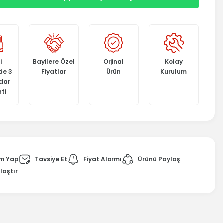
i
Bayilere Özel
Orjinal
Kolay
de 3
Fiyatlar
Ürün
Kurulum
adar
ti
m Yap
Tavsiye Et
Fiyat Alarmı
Ürünü Paylaş
laştır