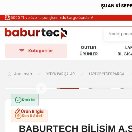
ŞUAN Kİ SEP
5000 TL ve üzeri siparişlerinizde kargo ücretsiz!
OUTLET
LA
Kategoriler
ÜRÜNLER
BİLGİ
Anasayfa
YEDEK PARÇALAR
LAPTOP YEDEK PARÇA
Stokta
Ürün Bilgisi
Son 6 Adet!
BABURTECH BİLİŞİM A.Ş