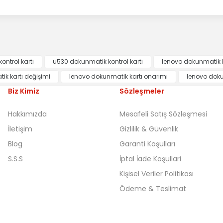
ntrol kartı
u530 dokunmatik kontrol kartı
lenovo dokunmatik k
k kartı değişimi
lenovo dokunmatik kartı onarımı
lenovo doku
Biz Kimiz
Sözleşmeler
Hakkımızda
Mesafeli Satış Sözleşmesi
İletişim
Gizlilik & Güvenlik
Blog
Garanti Koşulları
S.S.S
İptal İade Koşullari
Kişisel Veriler Politikası
Ödeme & Teslimat