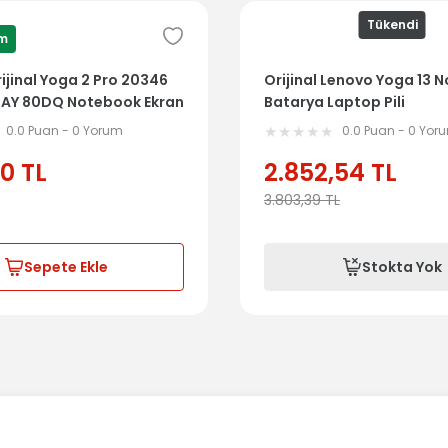
Tükendi
im
ijinal Yoga 2 Pro 20346
Orijinal Lenovo Yoga 13 
AY 80DQ Notebook Ekran
Batarya Laptop Pili
 Lcd Cover
0.0 Puan - 0 Yorum
0.0 Puan - 0 Yor
90
TL
2.852,54
TL
3.803,39
TL
Sepete Ekle
Stokta Yok