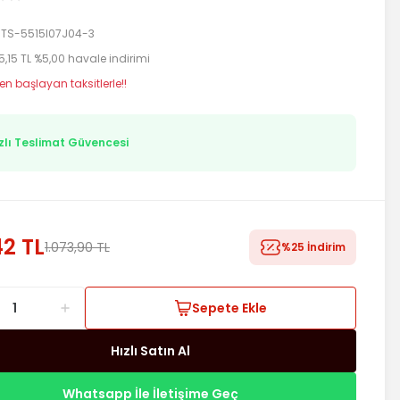
TS-5515I07J04-3
5,15 TL %5,00 havale indirimi
en başlayan taksitlerle!!
zlı Teslimat Güvencesi
2 TL
1.073,90 TL
%25 İndirim
Sepete Ekle
Hızlı Satın Al
Whatsapp İle İletişime Geç