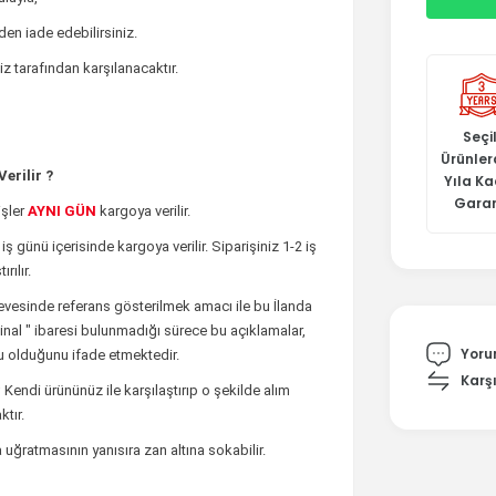
den iade edebilirsiniz.
z tarafından karşılanacaktır.
Seçil
Ürünler
erilir ?
Yıla K
Garan
şler
AYNI GÜN
kargoya verilir.
 iş günü içerisinde kargoya verilir. Siparişiniz 1-2 iş
rılır.
rçevesinde referans gösterilmek amacı ile bu İlanda
rijinal " ibaresi bulunmadığı sürece bu açıklamalar,
Yoru
 olduğunu ifade etmektedir.
Karşı
;
Kendi ürününüz ile karşılaştırıp o şekilde alım
tır.
uğratmasının yanısıra zan altına sokabilir.