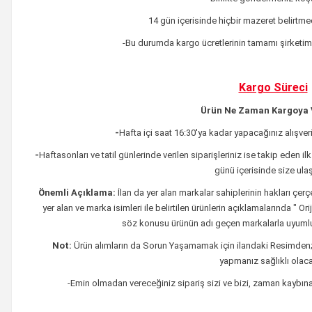
14 gün içerisinde hiçbir mazeret belirtme
-Bu durumda kargo ücretlerinin tamamı şirketimi
Kargo Süreci
Ürün Ne Zaman Kargoya V
-
Hafta içi saat 16:30'ya kadar yapacağınız alışveri
-
Haftasonları ve tatil günlerinde verilen siparişleriniz ise takip eden ilk
günü içerisinde size ulaştı
Önemli Açıklama:
İlan da yer alan markalar sahiplerinin hakları çe
yer alan ve marka isimleri ile belirtilen ürünlerin açıklamalarında " O
söz konusu ürünün adı geçen markalarla uyumlu
Not:
Ürün alımların da Sorun Yaşamamak için ilandaki
Resimden
yapmanız sağlıklı olacak
-Emin olmadan vereceğiniz sipariş sizi ve bizi, zaman kaybına 