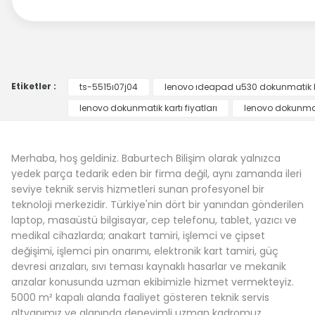
Etiketler :
ts-5515ı07j04
lenovo ıdeapad u530 dokunmatik ko
lenovo dokunmatik kartı fiyatları
lenovo dokunmati
Merhaba, hoş geldiniz. Baburtech Bilişim olarak yalnızca
yedek parça tedarik eden bir firma değil, aynı zamanda ileri
seviye teknik servis hizmetleri sunan profesyonel bir
teknoloji merkezidir. Türkiye'nin dört bir yanından gönderilen
laptop, masaüstü bilgisayar, cep telefonu, tablet, yazıcı ve
medikal cihazlarda; anakart tamiri, işlemci ve çipset
değişimi, işlemci pin onarımı, elektronik kart tamiri, güç
devresi arızaları, sıvı teması kaynaklı hasarlar ve mekanik
arızalar konusunda uzman ekibimizle hizmet vermekteyiz.
5000 m² kapalı alanda faaliyet gösteren teknik servis
altyapımız ve alanında deneyimli uzman kadromuz