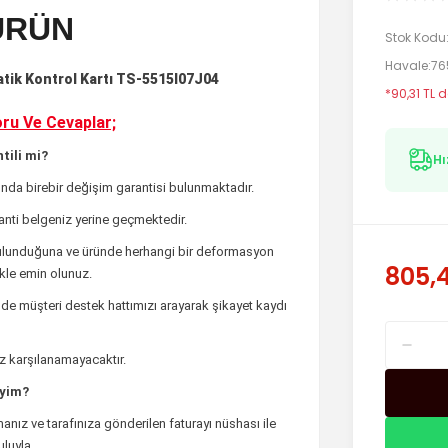
ÜRÜN
Stok Kodu
Havale
76
tik Kontrol Kartı TS-5515I07J04
*90,31 TL d
ru Ve Cevaplar;
tili mi?
Hı
nda birebir değişim garantisi bulunmaktadır.
ranti belgeniz yerine geçmektedir.
bulunduğuna ve üründe herhangi bir deformasyon
805,4
ikle emin olunuz.
de müşteri destek hattımızı arayarak şikayet kaydı
iz karşılanamayacaktır.
iyim?
anız ve tarafınıza gönderilen faturayı nüshası ile
luyla,