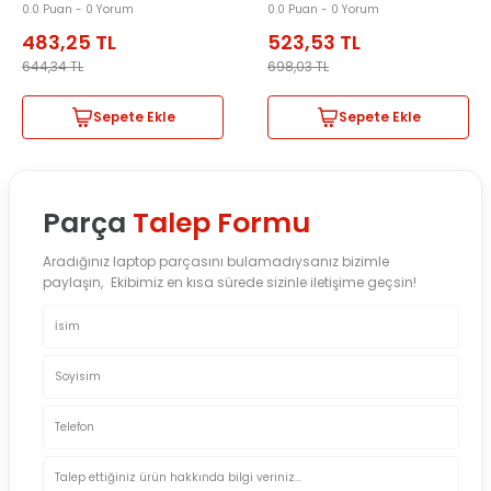
0.0 Puan - 0 Yorum
0.0 Puan - 0 Yorum
483,25
TL
523,53
TL
644,34
TL
698,03
TL
Sepete Ekle
Sepete Ekle
Parça
Talep Formu
Aradığınız laptop parçasını bulamadıysanız bizimle
paylaşın, Ekibimiz en kısa sürede sizinle iletişime geçsin!