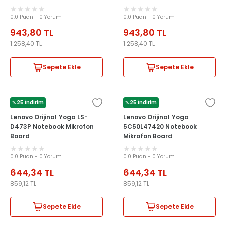
0.0 Puan - 0 Yorum
0.0 Puan - 0 Yorum
943,80
TL
943,80
TL
1.258,40
TL
1.258,40
TL
Sepete Ekle
Sepete Ekle
%25 İndirim
%25 İndirim
LENOVO
LENOVO
Lenovo Orijinal Yoga LS-
Lenovo Orijinal Yoga
D473P Notebook Mikrofon
5C50L47420 Notebook
Board
Mikrofon Board
0.0 Puan - 0 Yorum
0.0 Puan - 0 Yorum
644,34
TL
644,34
TL
859,12
TL
859,12
TL
Sepete Ekle
Sepete Ekle