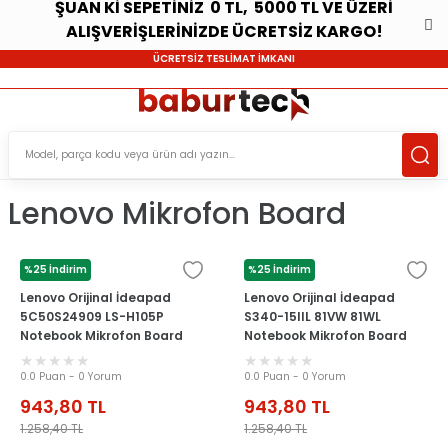
ŞUAN Kİ SEPETİNİZ 0 TL, 5000 TL VE ÜZERİ
ALIŞVERİŞLERİNİZDE ÜCRETSİZ KARGO!
ÜCRETSİZ TESLİMAT İMKANI
Lenovo Mikrofon Board
%25 İndirim
%25 İndirim
LENOVO
LENOVO
Lenovo Orijinal İdeapad
Lenovo Orijinal İdeapad
5C50S24909 LS-H105P
S340-15IIL 81VW 81WL
Notebook Mikrofon Board
Notebook Mikrofon Board
0.0 Puan - 0 Yorum
0.0 Puan - 0 Yorum
943,80
TL
943,80
TL
1.258,40
TL
1.258,40
TL