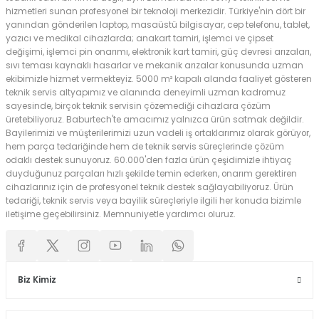
hizmetleri sunan profesyonel bir teknoloji merkezidir. Türkiye'nin dört bir
yanından gönderilen laptop, masaüstü bilgisayar, cep telefonu, tablet,
yazıcı ve medikal cihazlarda; anakart tamiri, işlemci ve çipset
değişimi, işlemci pin onarımı, elektronik kart tamiri, güç devresi arızaları,
sıvı teması kaynaklı hasarlar ve mekanik arızalar konusunda uzman
ekibimizle hizmet vermekteyiz. 5000 m² kapalı alanda faaliyet gösteren
teknik servis altyapımız ve alanında deneyimli uzman kadromuz
sayesinde, birçok teknik servisin çözemediği cihazlara çözüm
üretebiliyoruz. Baburtech'te amacımız yalnızca ürün satmak değildir.
Bayilerimizi ve müşterilerimizi uzun vadeli iş ortaklarımız olarak görüyor,
hem parça tedariğinde hem de teknik servis süreçlerinde çözüm
odaklı destek sunuyoruz. 60.000'den fazla ürün çeşidimizle ihtiyaç
duyduğunuz parçaları hızlı şekilde temin ederken, onarım gerektiren
cihazlarınız için de profesyonel teknik destek sağlayabiliyoruz. Ürün
tedariği, teknik servis veya bayilik süreçleriyle ilgili her konuda bizimle
iletişime geçebilirsiniz. Memnuniyetle yardımcı oluruz.
Biz Kimiz