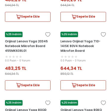
644,34
TL
644,34
TL
Sepete Ekle
Sepete Ekle
%25 İndirim
%25 İndirim
LENOVO
LENOVO
Orijinal Lenovo Yoga 20345
Lenovo Orijinal Yoga 710-
Notebook Mikrofon Board
14ISK 80V4 Notebook
455MK638L01
Mikrofon Board
0.0 Puan - 0 Yorum
0.0 Puan - 0 Yorum
483,25
TL
644,34
TL
644,34
TL
859,12
TL
Sepete Ekle
Sepete Ekle
%25 İndirim
%25 İndirim
LENOVO
LENOVO
Orijinal Lenovo Yoga 80QD
Orijinal Lenovo Yoga 80KQ