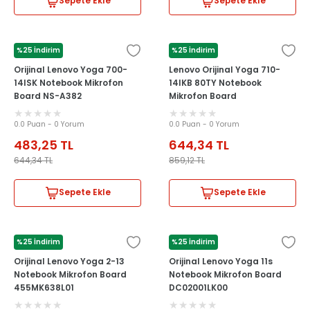
Sepete Ekle
Sepete Ekle
%25 İndirim
%25 İndirim
LENOVO
LENOVO
Orijinal Lenovo Yoga 700-
Lenovo Orijinal Yoga 710-
14ISK Notebook Mikrofon
14IKB 80TY Notebook
Board NS-A382
Mikrofon Board
0.0 Puan - 0 Yorum
0.0 Puan - 0 Yorum
483,25
TL
644,34
TL
644,34
TL
859,12
TL
Sepete Ekle
Sepete Ekle
%25 İndirim
%25 İndirim
LENOVO
LENOVO
Orijinal Lenovo Yoga 2-13
Orijinal Lenovo Yoga 11s
Notebook Mikrofon Board
Notebook Mikrofon Board
455MK638L01
DC02001LK00