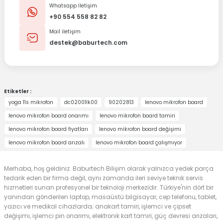
Whatsapp İletişim
+90 554 558 82 82
Mail iletişim
destek@baburtech.com
Etiketler :
yoga 11s mikrofon
dc02001lk00
90202813
lenovo mikrofon board
lenovo mikrofon board onarımı
lenovo mikrofon board tamiri
lenovo mikrofon board fiyatları
lenovo mikrofon board değişimi
lenovo mikrofon board arızalı
lenovo mikrofon board çalışmıyor
Merhaba, hoş geldiniz. Baburtech Bilişim olarak yalnızca yedek parça
tedarik eden bir firma değil, aynı zamanda ileri seviye teknik servis
hizmetleri sunan profesyonel bir teknoloji merkezidir. Türkiye'nin dört bir
yanından gönderilen laptop, masaüstü bilgisayar, cep telefonu, tablet,
yazıcı ve medikal cihazlarda; anakart tamiri, işlemci ve çipset
değişimi, işlemci pin onarımı, elektronik kart tamiri, güç devresi arızaları,