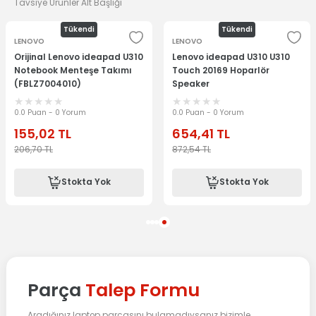
Tavsiye Ürünler Alt Başlığı
Tükendi
Tükendi
LENOVO
LENOVO
Orijinal Lenovo ideapad U310
Lenovo ideapad U310 U310
Notebook Menteşe Takımı
Touch 20169 Hoparlör
(FBLZ7004010)
Speaker
0.0 Puan - 0 Yorum
0.0 Puan - 0 Yorum
155,02
TL
654,41
TL
206,70
TL
872,54
TL
Stokta Yok
Stokta Yok
Parça
Talep Formu
Aradığınız laptop parçasını bulamadıysanız bizimle