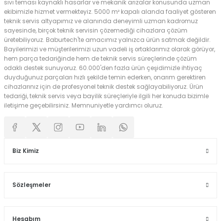
sıvı teması kaynaklı hasarlar ve mekanik arızalar konusunda uzman
ekibimizle hizmet vermekteyiz. 5000 m² kapalı alanda faaliyet gösteren
teknik servis altyapımız ve alanında deneyimli uzman kadromuz
sayesinde, birçok teknik servisin çözemediği cihazlara çözüm
üretebiliyoruz. Baburtech'te amacımız yalnızca ürün satmak değildir.
Bayilerimizi ve müşterilerimizi uzun vadeli iş ortaklarımız olarak görüyor,
hem parça tedariğinde hem de teknik servis süreçlerinde çözüm
odaklı destek sunuyoruz. 60.000'den fazla ürün çeşidimizle ihtiyaç
duyduğunuz parçaları hızlı şekilde temin ederken, onarım gerektiren
cihazlarınız için de profesyonel teknik destek sağlayabiliyoruz. Ürün
tedariği, teknik servis veya bayilik süreçleriyle ilgili her konuda bizimle
iletişime geçebilirsiniz. Memnuniyetle yardımcı oluruz.
Biz Kimiz
Sözleşmeler
Hesabım