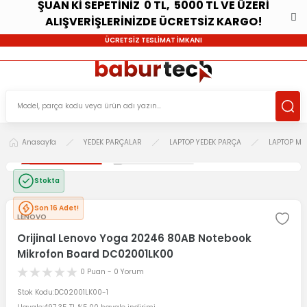
ŞUAN Kİ SEPETİNİZ 0 TL, 5000 TL VE ÜZERİ
ALIŞVERİŞLERİNİZDE ÜCRETSİZ KARGO!
ÜCRETSİZ TESLİMAT İMKANI
Anasayfa
YEDEK PARÇALAR
LAPTOP YEDEK PARÇA
LAPTOP Mİ
Stokta
Son 16 Adet!
LENOVO
Orijinal Lenovo Yoga 20246 80AB Notebook
Mikrofon Board DC02001LK00
0 Puan - 0 Yorum
Stok Kodu
DC02001LK00-1