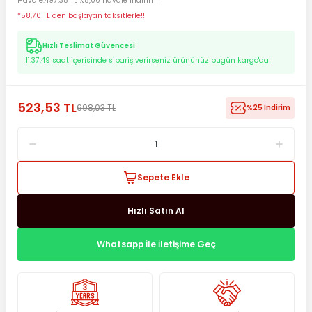
Havale
497,35 TL %5,00 havale indirimi
*58,70 TL den başlayan taksitlerle!!
Hızlı Teslimat Güvencesi
11:37:48
saat içerisinde sipariş verirseniz ürününüz bugün kargo'da!
523,53 TL
698,03 TL
%25 İndirim
Sepete Ekle
Hızlı Satın Al
Whatsapp İle İletişime Geç