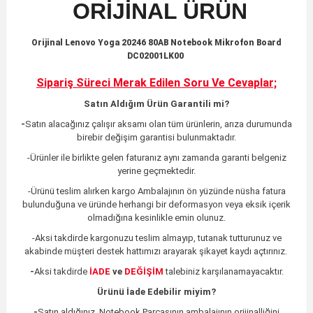
ORİJİNAL ÜRÜN
Orijinal Lenovo Yoga 20246 80AB Notebook Mikrofon Board
DC02001LK00
Sipariş Süreci Merak Edilen
Soru Ve Cevaplar;
Satın Aldığım Ürün Garantili mi?
-
Satın alacağınız çalışır aksamı olan tüm ürünlerin,
arıza durumunda
birebir değişim garantisi bulunmaktadır.
-Ürünler ile birlikte gelen faturanız aynı zamanda garanti belgeniz
yerine geçmektedir.
-Ürünü teslim alırken kargo Ambalajının ön yüzünde nüsha fatura
bulunduğuna ve üründe herhangi bir deformasyon veya eksik içerik
olmadığına kesinlikle emin olunuz.
-Aksi takdirde kargonuzu teslim almayıp, tutanak tutturunuz ve
akabinde müşteri destek hattımızı arayarak şikayet kaydı açtırınız.
-
Aksi takdirde
İADE
ve
DEĞİŞİM
talebiniz karşılanamayacaktır.
Ürünü İade Edebilir miyim?
-
Satın aldığınız, Notebook Parçasının ambalajının orijinalliğini