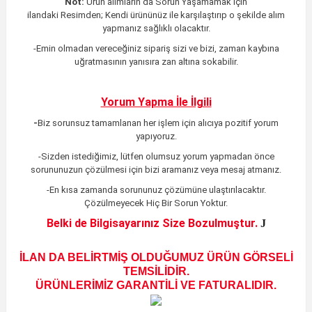
Not:
Ürün alımların da Sorun Yaşamamak için
ilandaki
Resimden;
Kendi ürününüz ile karşılaştırıp o şekilde alım
yapmanız sağlıklı olacaktır.
-Emin olmadan vereceğiniz sipariş sizi ve bizi, zaman kaybına
uğratmasının yanısıra zan altına sokabilir.
Yorum Yapma İle İlgili
-
Biz sorunsuz tamamlanan her işlem için alıcıya pozitif yorum
yapıyoruz.
-Sizden istediğimiz, lütfen olumsuz yorum yapmadan önce
sorununuzun çözülmesi için bizi aramanız veya mesaj atmanız.
-En kısa zamanda sorununuz çözümüne ulaştırılacaktır
.
Çözülmeyecek Hiç Bir Sorun Yoktur.
Belki de Bilgisayarınız Size Bozulmuştur.
J
İLAN DA BELİRTMİŞ OLDUĞUMUZ ÜRÜN GÖRSELİ
TEMSİLİDİR.
ÜRÜNLERİMİZ GARANTİLİ VE FATURALIDIR.