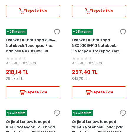
Sepete Ekle
Sepete Ekle
%25 İndirim
%25 İndirim
LENOVO
LENOVO
Lenovo Orijinal Yoga 80V4
Lenovo Orijinal Yoga
Notebook Touchpad Flex
NBX0001GF10 Notebook
Kablosu NBX0001WL00
Touchpad Trackpad Flex
Kablosu
0.0 Puan - 0 Yorum
0.0 Puan - 0 Yorum
218,14
TL
257,40
TL
290,85
TL
343,20
TL
Sepete Ekle
Sepete Ekle
%25 İndirim
%25 İndirim
LENOVO
LENOVO
Orijinal Lenovo ideapad
Orijinal Lenovo ideapad
80H8 Notebook Touchpad
20446 Notebook Touchpad