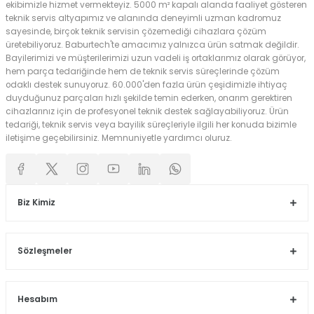
ekibimizle hizmet vermekteyiz. 5000 m² kapalı alanda faaliyet gösteren
teknik servis altyapımız ve alanında deneyimli uzman kadromuz
sayesinde, birçok teknik servisin çözemediği cihazlara çözüm
üretebiliyoruz. Baburtech'te amacımız yalnızca ürün satmak değildir.
Bayilerimizi ve müşterilerimizi uzun vadeli iş ortaklarımız olarak görüyor,
hem parça tedariğinde hem de teknik servis süreçlerinde çözüm
odaklı destek sunuyoruz. 60.000'den fazla ürün çeşidimizle ihtiyaç
duyduğunuz parçaları hızlı şekilde temin ederken, onarım gerektiren
cihazlarınız için de profesyonel teknik destek sağlayabiliyoruz. Ürün
tedariği, teknik servis veya bayilik süreçleriyle ilgili her konuda bizimle
iletişime geçebilirsiniz. Memnuniyetle yardımcı oluruz.
Biz Kimiz
Sözleşmeler
Hesabım