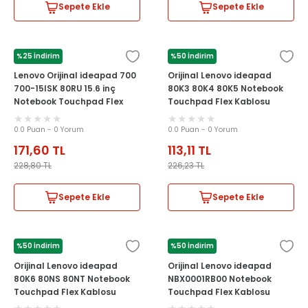
Sepete Ekle
Sepete Ekle
%25 İndirim
%50 İndirim
LENOVO
LENOVO
Lenovo Orijinal ideapad 700
Orijinal Lenovo ideapad
700-15ISK 80RU 15.6 inç
80K3 80K4 80K5 Notebook
Notebook Touchpad Flex
Touchpad Flex Kablosu
Kablosu
NBX0001RB00
0.0 Puan - 0 Yorum
0.0 Puan - 0 Yorum
171,60
TL
113,11
TL
228,80
TL
226,23
TL
Sepete Ekle
Sepete Ekle
%50 İndirim
%50 İndirim
LENOVO
LENOVO
Orijinal Lenovo ideapad
Orijinal Lenovo ideapad
80K6 80NS 80NT Notebook
NBX0001RB00 Notebook
Touchpad Flex Kablosu
Touchpad Flex Kablosu
NBX0001RB00