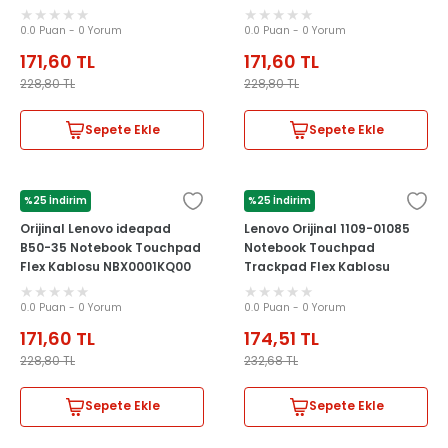
0.0 Puan - 0 Yorum
0.0 Puan - 0 Yorum
171,60
TL
171,60
TL
228,80
TL
228,80
TL
Sepete Ekle
Sepete Ekle
%25 İndirim
%25 İndirim
LENOVO
LENOVO
Orijinal Lenovo ideapad
Lenovo Orijinal 1109-01085
B50-35 Notebook Touchpad
Notebook Touchpad
Flex Kablosu NBX0001KQ00
Trackpad Flex Kablosu
0.0 Puan - 0 Yorum
0.0 Puan - 0 Yorum
171,60
TL
174,51
TL
228,80
TL
232,68
TL
Sepete Ekle
Sepete Ekle