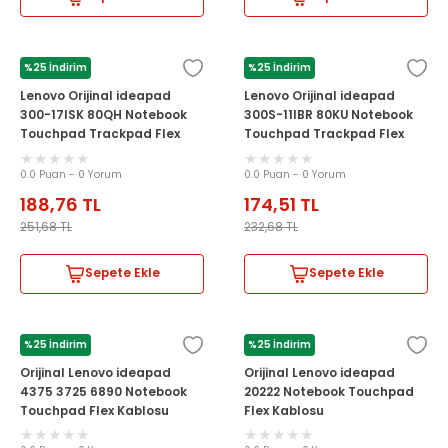
%25 İndirim
%25 İndirim
LENOVO
LENOVO
Lenovo Orijinal ideapad
Lenovo Orijinal ideapad
300-17ISK 80QH Notebook
300S-11IBR 80KU Notebook
Touchpad Trackpad Flex
Touchpad Trackpad Flex
Kablosu
Kablosu
0.0 Puan - 0 Yorum
0.0 Puan - 0 Yorum
188,76
TL
174,51
TL
251,68
TL
232,68
TL
Sepete Ekle
Sepete Ekle
%25 İndirim
%25 İndirim
LENOVO
LENOVO
Orijinal Lenovo ideapad
Orijinal Lenovo ideapad
4375 3725 6890 Notebook
20222 Notebook Touchpad
Touchpad Flex Kablosu
Flex Kablosu