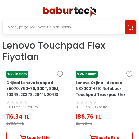
ÜCRETSİZ TESLİMAT İMKANI
KOŞULSUZ İADE HAKKI
SÜRDÜRÜLEBİLİR ÜRÜNLER
Lenovo Touchpad Flex
Fiyatları
%60 İndirim
%25 İndirim
LENOVO
LENOVO
Orijinal Lenovo ideapad
Lenovo Orijinal ideapad
Y5070, Y50-70, 80DT, 80EJ,
NBX0001H210 Notebook
20349, 20378, 20411, 20413
Touchpad Trackpad Flex
Notebook Touchpad Flex
Kablosu
Kablosu NBX0001LH00
0.0 Puan - 0 Yorum
0.0 Puan - 0 Yorum
116,34
TL
188,76
TL
290,84
TL
251,68
TL
Sepete Ekle
Sepete Ekle