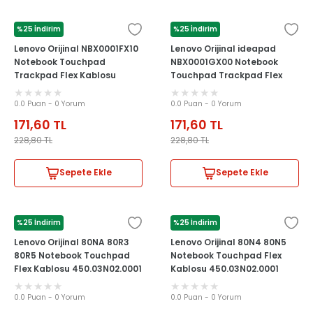
%25 İndirim
%25 İndirim
LENOVO
LENOVO
Lenovo Orijinal NBX0001FX10
Lenovo Orijinal ideapad
Notebook Touchpad
NBX0001GX00 Notebook
Trackpad Flex Kablosu
Touchpad Trackpad Flex
Kablosu
0.0 Puan - 0 Yorum
0.0 Puan - 0 Yorum
171,60
TL
171,60
TL
228,80
TL
228,80
TL
Sepete Ekle
Sepete Ekle
%25 İndirim
%25 İndirim
LENOVO
LENOVO
Lenovo Orijinal 80NA 80R3
Lenovo Orijinal 80N4 80N5
80R5 Notebook Touchpad
Notebook Touchpad Flex
Flex Kablosu 450.03N02.0001
Kablosu 450.03N02.0001
0.0 Puan - 0 Yorum
0.0 Puan - 0 Yorum