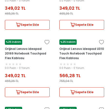
0.0 Puan - 0 Yorum
0.0 Puan - 0 Yorum
349,02
TL
349,02
TL
465,36
TL
465,36
TL
Sepete Ekle
Sepete Ekle
%25 İndirim
%25 İndirim
LENOVO
LENOVO
Orijinal Lenovo ideapad
Orijinal Lenovo ideapad U310
20169 Notebook Touchpad
Touch Notebook Touchpad
Flex Kablosu
Flex Kablosu
0.0 Puan - 0 Yorum
0.0 Puan - 0 Yorum
349,02
TL
566,28
TL
465,36
TL
755,04
TL
Sepete Ekle
Sepete Ekle