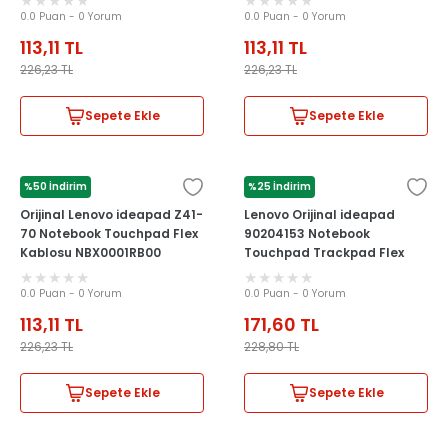
0.0 Puan - 0 Yorum
0.0 Puan - 0 Yorum
113,11
TL
113,11
TL
226,23
TL
226,23
TL
Sepete Ekle
Sepete Ekle
%50 İndirim
%25 İndirim
LENOVO
LENOVO
Orijinal Lenovo ideapad Z41-
Lenovo Orijinal ideapad
70 Notebook Touchpad Flex
90204153 Notebook
Kablosu NBX0001RB00
Touchpad Trackpad Flex
Kablosu
0.0 Puan - 0 Yorum
0.0 Puan - 0 Yorum
113,11
TL
171,60
TL
226,23
TL
228,80
TL
Sepete Ekle
Sepete Ekle