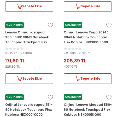
Sepete Ekle
Sepete Ekle
%25 İndirim
%25 İndirim
LENOVO
LENOVO
Lenovo Orijinal ideapad
Orijinal Lenovo Yoga 20246
300-15IBR 80M3 Notebook
80AB Notebook Touchpad
Touchpad Trackpad Flex
Flex Kablosu NBX00018S00
Kablosu
0.0 Puan - 0 Yorum
0.0 Puan - 0 Yorum
171,60
TL
305,39
TL
228,80
TL
407,19
TL
Sepete Ekle
Sepete Ekle
%25 İndirim
%25 İndirim
LENOVO
LENOVO
Orijinal Lenovo ideapad E51-
Orijinal Lenovo ideapad E50-
80 Notebook Touchpad Flex
80 Notebook Touchpad Flex
Kablosu NBX0001KQ00
Kablosu NBX0001KQ00