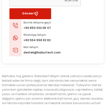
Gönder
Bizimle iletişime geçin
+90 850 302 06 47
Whatsapp İletişim
+90 554 558 82 82
Mail iletişim
destek@baburtech.com
Merhaba, hoş geldiniz. Baburtech Bilişim olarak yalnızca yedek parça
tedarik eden bir firma değil, aynı zamanda ileri seviye teknik servis
hizmetleri sunan profesyonel bir teknoloji merkezidir. Türkiye'nin dört bir
yanından gönderilen laptop, masaüstü bilgisayar, cep telefonu, tablet,
yazıcı ve medikal cihazlarda; anakart tamiri, işlemci ve çipset
değişimi, işlemci pin onarımı, elektronik kart tamiri, güç devresi arızaları,
sıvı teması kaynaklı hasarlar ve mekanik arızalar konusunda uzman