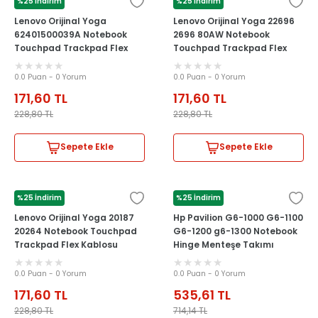
%25 İndirim
%25 İndirim
LENOVO
LENOVO
Lenovo Orijinal Yoga
Lenovo Orijinal Yoga 22696
62401500039A Notebook
2696 80AW Notebook
Touchpad Trackpad Flex
Touchpad Trackpad Flex
Kablosu
Kablosu
0.0 Puan - 0 Yorum
0.0 Puan - 0 Yorum
171,60
TL
171,60
TL
228,80
TL
228,80
TL
Sepete Ekle
Sepete Ekle
%25 İndirim
%25 İndirim
LENOVO
HP
Lenovo Orijinal Yoga 20187
Hp Pavilion G6-1000 G6-1100
20264 Notebook Touchpad
G6-1200 g6-1300 Notebook
Trackpad Flex Kablosu
Hinge Menteşe Takımı
0.0 Puan - 0 Yorum
0.0 Puan - 0 Yorum
171,60
TL
535,61
TL
228,80
TL
714,14
TL