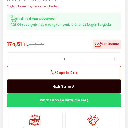
Havale
165,78 TL %5,00 havale indirimi
*19,57 TL den başlayan taksitlerle!!
Hızlı Teslimat Güvencesi
11:23:05
saat içerisinde sipariş verirseniz ürününüz bugün kargo'da!
174,51 TL
232,68 TL
%25 İndirim
Sepete Ekle
Hızlı Satın Al
Whatsapp İle İletişime Geç