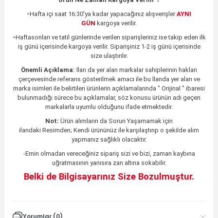
-
Hafta içi saat 16:30'ya kadar yapacağınız alışverişler
AYNI
GÜN
kargoya verilir.
-
Haftasonları ve tatil günlerinde verilen siparişleriniz ise takip eden ilk
iş günü içerisinde kargoya verilir. Siparişiniz 1-2 iş günü içerisinde
size ulaştırılır.
Önemli Açıklama:
İlan da yer alan markalar sahiplerinin hakları
çerçevesinde referans gösterilmek amacı ile bu İlanda yer alan ve
marka isimleri ile belirtilen ürünlerin açıklamalarında " Orijinal " ibaresi
bulunmadığı sürece bu açıklamalar, söz konusu ürünün adı geçen
markalarla uyumlu olduğunu ifade etmektedir.
Not:
Ürün alımların da Sorun Yaşamamak için
ilandaki
Resimden;
Kendi ürününüz ile karşılaştırıp o şekilde alım
yapmanız sağlıklı olacaktır.
-Emin olmadan vereceğiniz sipariş sizi ve bizi, zaman kaybına
uğratmasının yanısıra zan altına sokabilir.
Belki de Bilgisayarınız Size Bozulmuştur.
Yorumlar (0)