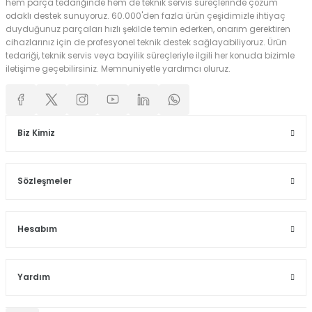
hem parça tedariğinde hem de teknik servis süreçlerinde çözüm
odaklı destek sunuyoruz. 60.000'den fazla ürün çeşidimizle ihtiyaç
duyduğunuz parçaları hızlı şekilde temin ederken, onarım gerektiren
cihazlarınız için de profesyonel teknik destek sağlayabiliyoruz. Ürün
tedariği, teknik servis veya bayilik süreçleriyle ilgili her konuda bizimle
iletişime geçebilirsiniz. Memnuniyetle yardımcı oluruz.
Biz Kimiz
Sözleşmeler
Hesabım
Yardım