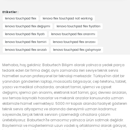
Etiketler :
lenovo touchpad flex
lenovo flex touchpad not working
lenovo touchpad flex değişimi
lenovo touchpad flex fiyatları
lenovo touchpad flex fiyatı
lenovo touchpad flex onarımı
lenovo touchpad flex tamiri
lenovo touchpad flex arızası
lenovo touchpad flex arızalı
lenovo touchpad flex çalışmıyor
Merhaba, hoş geldiniz. Baburtech Bilişim olarak yalnızca yedek parça
tedarik eden bir firma değil, aynı zamanda ileri seviye teknik servis
hizmetleri sunan profesyonel bir teknoloji merkezidir. Türkiye'nin dört bir
yanından gönderilen laptop, masaüstü bilgisayar, cep telefonu, tablet,
yazıcı ve medikal cihazlarda; anakart tamiri, işlemci ve çipset
değişimi, işlemci pin onarımı, elektronik kart tamiri, güç devresi arızaları,
sıvı teması kaynaklı hasarlar ve mekanik arızalar konusunda uzman
ekibimizle hizmet vermekteyiz. 5000 m² kapalı alanda faaliyet gösteren
teknik servis altyapımız ve alanında deneyimli uzman kadromuz
sayesinde, birçok teknik servisin çözemediği cihazlara çözüm
üretebiliyoruz. Baburtech'te amacımız yalnızca ürün satmak değildir.
Bayilerimizi ve müşterilerimizi uzun vadeli iş ortaklarımız olarak görüyor,