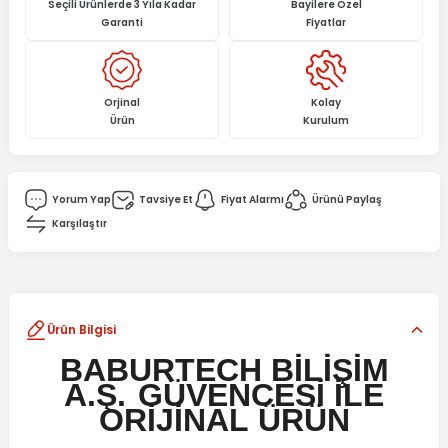
Seçili Ürünlerde 3 Yıla Kadar
Bayilere Özel
Garanti
Fiyatlar
Orjinal
Kolay
Ürün
Kurulum
Yorum Yap
Tavsiye Et
Fiyat Alarmı
Ürünü Paylaş
Karşılaştır
Ürün Bilgisi
BABURTECH BİLİŞİM
A.Ş.
GÜVENCESİ İLE
ORİJİNAL
ÜRÜN