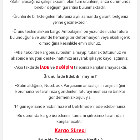
-
Satın alacağınız çalışır aksamı olan tüm ürünlerin,
arıza durumunda
birebir değişim garantisi bulunmaktadır.
-Ürünler ile birlikte gelen faturanız aynı zamanda garanti belgeniz
yerine geçmektedir.
-Ürünü teslim alırken kargo Ambalajının ön yüzünde nüsha fatura
bulunduğuna ve üründe herhangi bir deformasyon veya eksik içerik
olmadığına kesinlikle emin olunuz.
-Aksi takdirde kargonuzu teslim almayıp, tutanak tutturunuz ve
akabinde müşteri destek hattımızı arayarak şikayet kaydı açtırınız.
-
Aksi takdirde
İADE
ve
DEĞİŞİM
talebiniz karşılanamayacaktır.
Ürünü İade Edebilir miyim?
-
Satın aldığınız, Notebook Parçasının ambalajının orijinalliğini
korumanız ve tarafınıza gönderilen faturayı nüshası ile birlikte
göndermeniz koşuluyla,
14 gün içerisinde hiçbir mazeret belirtmeden iade edebilirsiniz.
-Bu durumda kargo ücretlerinin tamamı şirketimiz tarafından
karşılanacaktır.
Kargo Süreci
Ürün Ne Zaman Kargoya Verilir ?