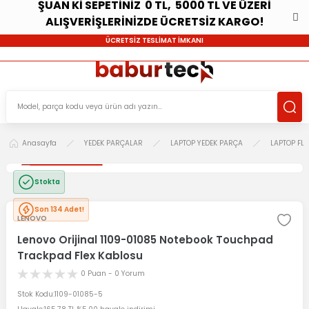
ŞUAN Kİ SEPETİNİZ 0 TL, 5000 TL VE ÜZERİ
ALIŞVERİŞLERİNİZDE ÜCRETSİZ KARGO!
ÜCRETSİZ TESLİMAT İMKANI
Anasayfa
YEDEK PARÇALAR
LAPTOP YEDEK PARÇA
LAPTOP FL
Stokta
Son 134 Adet!
LENOVO
Lenovo Orijinal 1109-01085 Notebook Touchpad
Trackpad Flex Kablosu
0 Puan - 0 Yorum
Stok Kodu
1109-01085-5