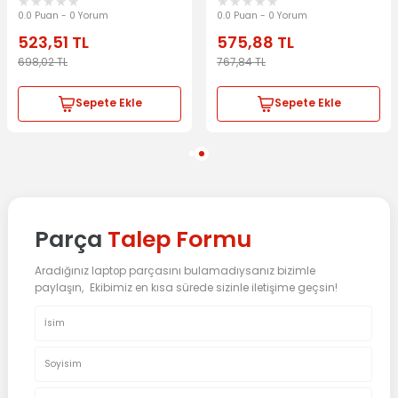
0.0 Puan - 0 Yorum
0.0 Puan - 0 Yorum
523,51
TL
575,88
TL
698,02
TL
767,84
TL
Sepete Ekle
Sepete Ekle
Parça
Talep Formu
Aradığınız laptop parçasını bulamadıysanız bizimle
paylaşın, Ekibimiz en kısa sürede sizinle iletişime geçsin!