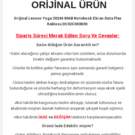
ORİJİNAL ÜRÜN
Orijinal Lenovo Yoga 20246 80AB Notebook Ekran Data Flex
Kablosu DC02C003K00
Sipariş Süreci Merak Edilen
Soru Ve Cevaplar;
Satın Aldığım Ürün Garantili mi?
-
Satın alacağınız çalışır aksamı olan tüm ürünlerin,
arıza durumunda
birebir değişim garantisi bulunmaktadır.
-Ürünler ile birlikte gelen faturanız aynı zamanda garanti belgeniz
yerine geçmektedir.
-Ürünü teslim alırken kargo Ambalajının ön yüzünde nüsha fatura
bulunduğuna ve üründe herhangi bir deformasyon veya eksik içerik
olmadığına kesinlikle emin olunuz.
-Aksi takdirde kargonuzu teslim almayıp, tutanak tutturunuz ve
akabinde müşteri destek hattımızı arayarak şikayet kaydı açtırınız.
-
Aksi takdirde
İADE
ve
DEĞİŞİM
talebiniz karşılanamayacaktır.
Ürünü İade Edebilir miyim?
-
Satın aldığınız, Notebook Parçasının ambalajının orijinalliğini