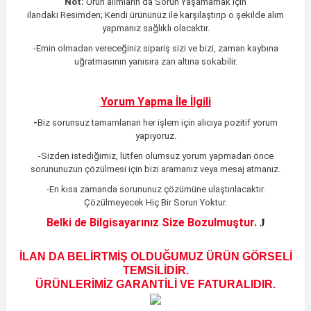
Not:
Ürün alımların da Sorun Yaşamamak için
ilandaki
Resimden;
Kendi ürününüz ile karşılaştırıp o şekilde alım
yapmanız sağlıklı olacaktır.
-Emin olmadan vereceğiniz sipariş sizi ve bizi, zaman kaybına
uğratmasının yanısıra zan altına sokabilir.
Yorum Yapma İle İlgili
-
Biz sorunsuz tamamlanan her işlem için alıcıya pozitif yorum
yapıyoruz.
-Sizden istediğimiz, lütfen olumsuz yorum yapmadan önce
sorununuzun çözülmesi için bizi aramanız veya mesaj atmanız.
-En kısa zamanda sorununuz çözümüne ulaştırılacaktır
.
Çözülmeyecek Hiç Bir Sorun Yoktur.
Belki de Bilgisayarınız Size Bozulmuştur.
J
İLAN DA BELİRTMİŞ OLDUĞUMUZ ÜRÜN GÖRSELİ
TEMSİLİDİR.
ÜRÜNLERİMİZ GARANTİLİ VE FATURALIDIR.