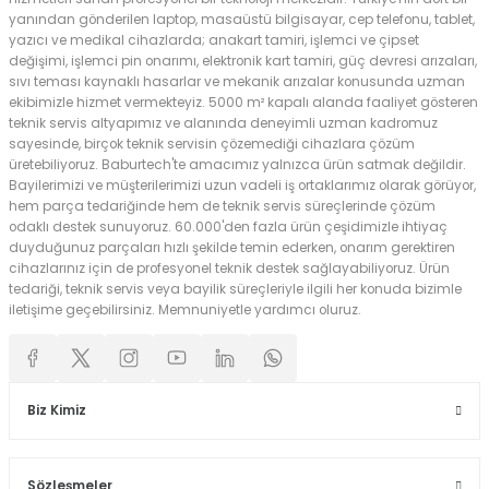
yanından gönderilen laptop, masaüstü bilgisayar, cep telefonu, tablet,
yazıcı ve medikal cihazlarda; anakart tamiri, işlemci ve çipset
değişimi, işlemci pin onarımı, elektronik kart tamiri, güç devresi arızaları,
sıvı teması kaynaklı hasarlar ve mekanik arızalar konusunda uzman
ekibimizle hizmet vermekteyiz. 5000 m² kapalı alanda faaliyet gösteren
teknik servis altyapımız ve alanında deneyimli uzman kadromuz
sayesinde, birçok teknik servisin çözemediği cihazlara çözüm
üretebiliyoruz. Baburtech'te amacımız yalnızca ürün satmak değildir.
Bayilerimizi ve müşterilerimizi uzun vadeli iş ortaklarımız olarak görüyor,
hem parça tedariğinde hem de teknik servis süreçlerinde çözüm
odaklı destek sunuyoruz. 60.000'den fazla ürün çeşidimizle ihtiyaç
duyduğunuz parçaları hızlı şekilde temin ederken, onarım gerektiren
cihazlarınız için de profesyonel teknik destek sağlayabiliyoruz. Ürün
tedariği, teknik servis veya bayilik süreçleriyle ilgili her konuda bizimle
iletişime geçebilirsiniz. Memnuniyetle yardımcı oluruz.
Biz Kimiz
Sözleşmeler