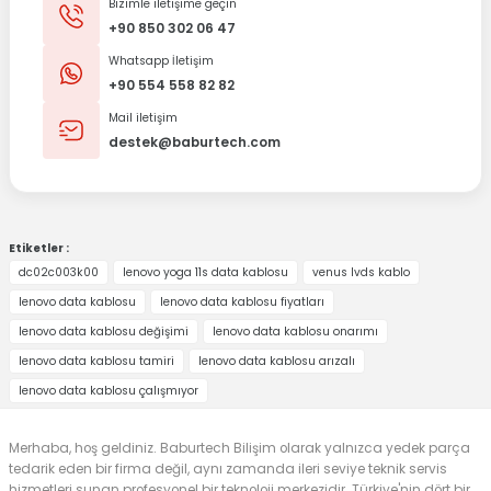
Bizimle iletişime geçin
+90 850 302 06 47
Whatsapp İletişim
+90 554 558 82 82
Mail iletişim
destek@baburtech.com
Etiketler :
dc02c003k00
lenovo yoga 11s data kablosu
venus lvds kablo
lenovo data kablosu
lenovo data kablosu fiyatları
lenovo data kablosu değişimi
lenovo data kablosu onarımı
lenovo data kablosu tamiri
lenovo data kablosu arızalı
lenovo data kablosu çalışmıyor
Merhaba, hoş geldiniz. Baburtech Bilişim olarak yalnızca yedek parça
tedarik eden bir firma değil, aynı zamanda ileri seviye teknik servis
hizmetleri sunan profesyonel bir teknoloji merkezidir. Türkiye'nin dört bir