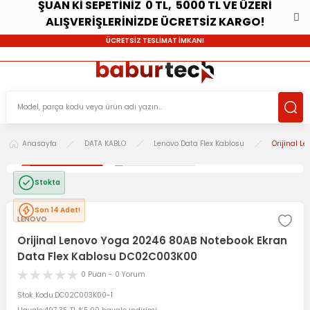
ŞUAN Kİ SEPETİNİZ 0 TL, 5000 TL VE ÜZERİ
ALIŞVERİŞLERİNİZDE ÜCRETSİZ KARGO!
ÜCRETSİZ TESLİMAT İMKANI
Anasayfa
DATA KABLO
Lenovo Data Flex Kablosu
Orijinal 
Stokta
Son 14 Adet!
LENOVO
Orijinal Lenovo Yoga 20246 80AB Notebook Ekran
Data Flex Kablosu DC02C003K00
0 Puan - 0 Yorum
Stok Kodu
DC02C003K00-1