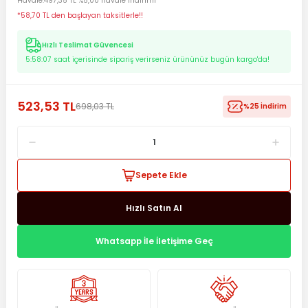
Havale
497,35 TL %5,00 havale indirimi
*58,70 TL den başlayan taksitlerle!!
Hızlı Teslimat Güvencesi
5:58:06
saat içerisinde sipariş verirseniz ürününüz bugün kargo'da!
523,53 TL
698,03 TL
%25 İndirim
Sepete Ekle
Hızlı Satın Al
Whatsapp İle İletişime Geç